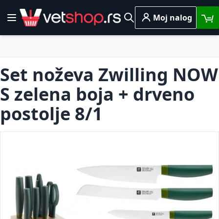
Skip to Content
Moj nalog
Toggle Nav
Pretraga
Set noževa Zwilling NOW
S zelena boja + drveno
postolje 8/1