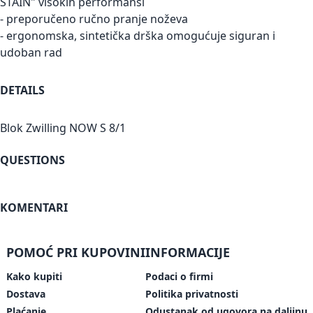
STAIN" visokih performansi
- preporučeno ručno pranje noževa
- ergonomska, sintetička drška omogućuje siguran i
udoban rad
DETAILS
Blok Zwilling NOW S 8/1
QUESTIONS
KOMENTARI
POMOĆ PRI KUPOVINI
INFORMACIJE
Kako kupiti
Podaci o firmi
Dostava
Politika privatnosti
Plaćanje
Odustanak od ugovora na daljinu