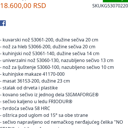
18.600,00 RSD
SKU
KG53070220
- kuvarski nož 53061-200, dužine sečiva 20 cm
- nož za hleb 53066-200, dužine sečiva 20 cm
- kuhinjski nož 53061-140, dužine sečiva 14 cm
- univerzalni nož 53060-130, nazubljeno sečivo 13 cm
- nož za ljuštenje 53060-100, nazubljeno sečivo 10 cm
- kuhinjske makaze 41170-000
- masat 36153-200, dužine 23 cm
- stalak od drveta i plastike
- kovano sečivo iz jednog dela SIGMAFORGE
®
- sečivo kaljeno u ledu FRIODUR
®
- tvrdoća sečiva 58 HRC
- oštrica pod uglom od 15° sa obe strane
- sečivo napravljeno od nemačkog nerđajućeg čelika "NO