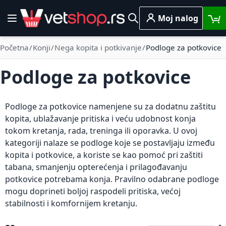
Skip to Content
Moj nalog
Toggle Nav
Pretraga
Početna
Konji
Nega kopita i potkivanje
Podloge za potkovice
Podloge za potkovice
Podloge za potkovice namenjene su za dodatnu zaštitu
kopita, ublažavanje pritiska i veću udobnost konja
tokom kretanja, rada, treninga ili oporavka. U ovoj
kategoriji nalaze se podloge koje se postavljaju između
kopita i potkovice, a koriste se kao pomoć pri zaštiti
tabana, smanjenju opterećenja i prilagođavanju
potkovice potrebama konja. Pravilno odabrane podloge
mogu doprineti boljoj raspodeli pritiska, većoj
stabilnosti i komfornijem kretanju.