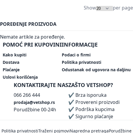
Show
per page
POREĐENJE PROIZVODA
Nemate artikle za poređenje.
POMOĆ PRI KUPOVINI
INFORMACIJE
Kako kupiti
Podaci o firmi
Dostava
Politika privatnosti
Plaćanje
Odustanak od ugovora na daljinu
Uslovi korišćenja
KONTAKTIRAJTE NAS
ZAŠTO VETSHOP?
066 266 444
✔ Brza isporuka
✔ Provereni proizvodi
prodaja@vetshop.rs
✔ Podrška kupcima
Porudžbine 00-24h
✔ Sigurno plaćanje
Politika privatnosti
Traženi pojmovi
Napredna pretraga
Porudžbine