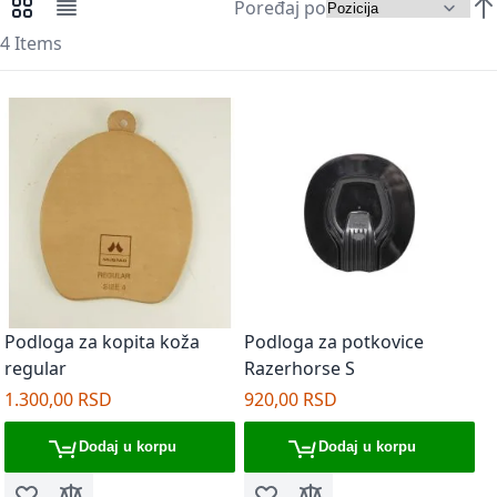
Poređaj po
Pregledi kao
Mreža
Lista
Pos
4
Items
Podloga za kopita koža
Podloga za potkovice
regular
Razerhorse S
1.300,00 RSD
920,00 RSD
Dodaj u korpu
Dodaj u korpu