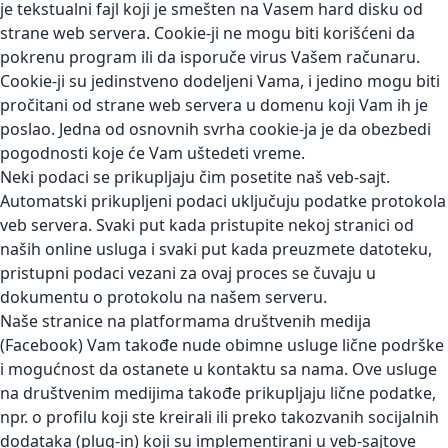
je tekstualni fajl koji je smešten na Vasem hard disku od
strane web servera. Cookie-ji ne mogu biti korišćeni da
pokrenu program ili da isporuče virus Vašem računaru.
Cookie-ji su jedinstveno dodeljeni Vama, i jedino mogu biti
pročitani od strane web servera u domenu koji Vam ih je
poslao. Jedna od osnovnih svrha cookie-ja je da obezbedi
pogodnosti koje će Vam uštedeti vreme.
Neki podaci se prikupljaju čim posetite naš veb-sajt.
Automatski prikupljeni podaci uključuju podatke protokola
veb servera. Svaki put kada pristupite nekoj stranici od
naših online usluga i svaki put kada preuzmete datoteku,
pristupni podaci vezani za ovaj proces se čuvaju u
dokumentu o protokolu na našem serveru.
Naše stranice na platformama društvenih medija
(Facebook) Vam takođe nude obimne usluge lične podrške
i mogućnost da ostanete u kontaktu sa nama. Ove usluge
na društvenim medijima takođe prikupljaju lične podatke,
npr. o profilu koji ste kreirali ili preko takozvanih socijalnih
dodataka (plug-in) koji su implementirani u veb-sajtove