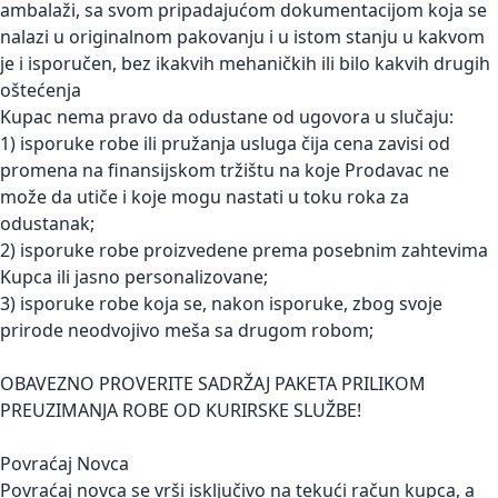
ambalaži, sa svom pripadajućom dokumentacijom koja se
nalazi u originalnom pakovanju i u istom stanju u kakvom
je i isporučen, bez ikakvih mehaničkih ili bilo kakvih drugih
oštećenja
Kupac nema pravo da odustane od ugovora u slučaju:
1) isporuke robe ili pružanja usluga čija cena zavisi od
promena na finansijskom tržištu na koje Prodavac ne
može da utiče i koje mogu nastati u toku roka za
odustanak;
2) isporuke robe proizvedene prema posebnim zahtevima
Kupca ili jasno personalizovane;
3) isporuke robe koja se, nakon isporuke, zbog svoje
prirode neodvojivo meša sa drugom robom;
OBAVEZNO PROVERITE SADRŽAJ PAKETA PRILIKOM
PREUZIMANJA ROBE OD KURIRSKE SLUŽBE!
Povraćaj Novca
Povraćaj novca se vrši isključivo na tekući račun kupca, a