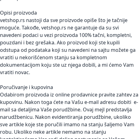
Opisi proizvoda
vetshop.rs nastoji da sve proizvode opiše što je tačnije
moguće. Takođe, vetshop.rs ne garantuje da su svi
navedeni podaci u vezi proizvoda 100% tačni, kompletni,
pouzdani i bez grešaka. Ako proizvod koji ste kupili
odstupa od podataka koji su navedeni na sajtu možete ga
vratiti u nekorišćenom stanju sa kompletnom
dokumentacijom koju ste uz njega dobili, a mi ćemo Vam
vratiti novac.
Poručivanje i kupovina
Odabirom proizvoda iz online prodavnice pravite zahtev za
kupovinu. Nakon toga ćete na Vašu e-mail adresu dobiti e-
mail sa detaljima Vaše porudžbine. Ovaj mejl predstavlja
narudžbenicu. Nakon evidentiranja porudžbine, ukoliko
sve artikle koje ste poručili imamo na stanju šaljemo Vam
robu. Ukoliko neke artikle nemamo na stanju