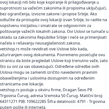
ovoj lokaciji niti bilo koje kopiranje ili prilagođavanje u
suprotnosti sa važećim zakonima ili propisima uključujući,
bez ograničenja, izvozne zakone i propise Srbije. Ako
odlučite da pristupite ovoj lokaciji izvan Srbije, to radite na
sopstvenu inicijativu i smatrate se odgovornim za
poštovanje važećih lokalnih zakona. Ovi Uslovi se tumače u
skladu sa zakonima Republike Srbije i neće se primenjivati
načela o rešavanju neusaglašenosti zakona.
vetshop.rs može revidirati ove Uslove bilo kada,
ažuriranjem ovog dokumenta. Povremeno posećujte ovu
stranicu da biste pregledali Uslove koji trenutno važe, zato
što su oni za vas obavezujući. Određene odredbe ovih
Uslova mogu se zameniti izričito navedenim pravnim
obaveštenjima i uslovima dostupnim na određenim
stranicama ove lokacije.
vetshop.rs posluje u okviru firme, Dragan Ševo PR
Trgovina Čurug, adresa Sremska 50 Čurug. Matični broj:
64311271 PIB: 109622285 Šifra delatnosti: 4791 - Trgovina
putem pošte ili interneta