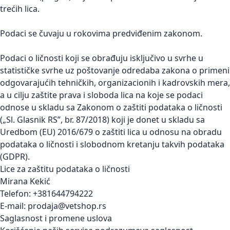
trećih lica.
Podaci se čuvaju u rokovima predviđenim zakonom.
Podaci o ličnosti koji se obrađuju isključivo u svrhe u
statističke svrhe uz poštovanje odredaba zakona o primeni
odgovarajućih tehničkih, organizacionih i kadrovskih mera,
a u cilju zaštite prava i sloboda lica na koje se podaci
odnose u skladu sa Zakonom o zaštiti podataka o ličnosti
(„Sl. Glasnik RS”, br. 87/2018) koji je donet u skladu sa
Uredbom (EU) 2016/679 o zaštiti lica u odnosu na obradu
podataka o ličnosti i slobodnom kretanju takvih podataka
(GDPR).
Lice za zaštitu podataka o ličnosti
Mirana Kekić
Telefon: +381644794222
E-mail: prodaja@vetshop.rs
Saglasnost i promene uslova