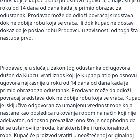
iznos koji je kupac platio po osnovu ugovora, a najkasnije u
roku od 14 dana od dana kada je primio obrazac za
odustanak. Prodavac može da odloži povraćaj sredstava
dok ne dobije robu koja se vraća, ili dok kupac ne dostavi
dokaz da je poslao robu Prodavcu u zavisnosti od toga šta
nastupa prvo.
Prodavac je u slučaju zakonitog odustanka od ugovora
dužan da Kupcu vrati iznos koji je Kupac platio po osnovu
ugovora najkasnije u roku od 14 dana od dana kada je
primio obrazac za odustanak. Prodavac može da odloži
povraćaj sredstava dok ne dobije robu koja se vraća. Kupac
je isključivo odgovoran za umanjenu vrednost robe koja
nastane kao posledica rukovanja robom na način koji nije
adekvatan, odnosno prevazilazi ono što je neophodno da
bi se ustanovili priroda, karakteristike i funkcionalnost
robe. Kupać će proizvod vratiti u neoštećenoj originalnoj