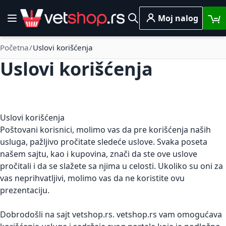
Skip to Content
Moj nalog
Toggle Nav
Pretraga
Početna
Uslovi korišćenja
Uslovi korišćenja
Uslovi korišćenja
Poštovani korisnici, molimo vas da pre korišćenja naših
usluga, pažljivo pročitate sledeće uslove. Svaka poseta
našem sajtu, kao i kupovina, znači da ste ove uslove
pročitali i da se slažete sa njima u celosti. Ukoliko su oni za
vas neprihvatljivi, molimo vas da ne koristite ovu
prezentaciju.
Dobrodošli na sajt vetshop.rs. vetshop.rs vam omogućava