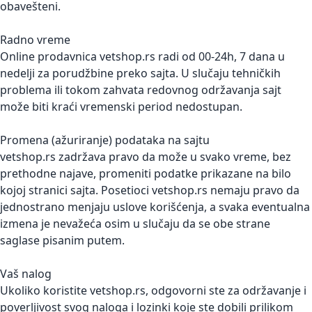
obavešteni.
Radno vreme
Online prodavnica vetshop.rs radi od 00-24h, 7 dana u
nedelji za porudžbine preko sajta. U slučaju tehničkih
problema ili tokom zahvata redovnog održavanja sajt
može biti kraći vremenski period nedostupan.
Promena (ažuriranje) podataka na sajtu
vetshop.rs zadržava pravo da može u svako vreme, bez
prethodne najave, promeniti podatke prikazane na bilo
kojoj stranici sajta. Posetioci vetshop.rs nemaju pravo da
jednostrano menjaju uslove korišćenja, a svaka eventualna
izmena je nevažeća osim u slučaju da se obe strane
saglase pisanim putem.
Vaš nalog
Ukoliko koristite vetshop.rs, odgovorni ste za održavanje i
poverljivost svog naloga i lozinki koje ste dobili prilikom