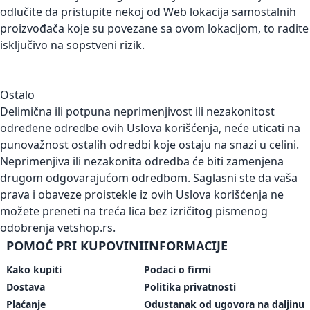
odlučite da pristupite nekoj od Web lokacija samostalnih
proizvođača koje su povezane sa ovom lokacijom, to radite
isključivo na sopstveni rizik.
Ostalo
Delimična ili potpuna neprimenjivost ili nezakonitost
određene odredbe ovih Uslova korišćenja, neće uticati na
punovažnost ostalih odredbi koje ostaju na snazi u celini.
Neprimenjiva ili nezakonita odredba će biti zamenjena
drugom odgovarajućom odredbom. Saglasni ste da vaša
prava i obaveze proistekle iz ovih Uslova korišćenja ne
možete preneti na treća lica bez izričitog pismenog
odobrenja vetshop.rs.
POMOĆ PRI KUPOVINI
INFORMACIJE
Kako kupiti
Podaci o firmi
Dostava
Politika privatnosti
Plaćanje
Odustanak od ugovora na daljinu