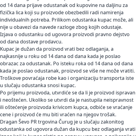
od 14 dana prijave odustanak od kupovine na daljinu za
fizička lica koji su proizvode obezbedili radi namirenja
individualnih potreba. Prilikom odustanka kupac može, ali
nije u obavezi da navede razloge zbog kojih odustaje.
Izjava o odustanku od ugovora proizvodi pravno dejstvo
od dana dostave prodavcu.
Kupac je dužan da proizvod vrati bez odlaganja, a
najkasnije u roku od 14 dana od dana kada je poslao
obrazac za odustanak. Po isteku roka od 14 dana od dana
kada je poslao odustanak, proizvod se više ne može vratiti.
Troškove povraćaja robe kao i organizaciju transporta iste
u slučaju odustanka snosi kupac.
Po prijemu proizvoda, utvrdiće se da li je proizvod ispravan
i neoštećen. Ukoliko se utvrdi da je nastupila neispravnost
ili oštećenje proizvoda krivicom kupca, odbiće se vraćanje
cene i proizvod će mu biti vraćen na njegov trošak.
Dragan Ševo PR trgovina Čurug je u slučaju zakonitog
odustanka od ugovora dužan da kupcu bez odlaganja vrati