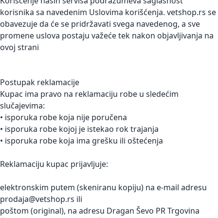
Korišćenje naših servisa podrazumeva saglasnost
korisnika sa navedenim Uslovima korišćenja. vetshop.rs se
obavezuje da će se pridržavati svega navedenog, a sve
promene uslova postaju važeće tek nakon objavljivanja na
ovoj strani
Postupak reklamacije
Kupac ima pravo na reklamaciju robe u sledećim
slučajevima:
• isporuka robe koja nije poručena
• isporuka robe kojoj je istekao rok trajanja
• isporuka robe koja ima grešku ili oštećenja
Reklamaciju kupac prijavljuje:
elektronskim putem (skeniranu kopiju) na e-mail adresu
prodaja@vetshop.rs ili
poštom (original), na adresu Dragan Ševo PR Trgovina