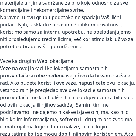
materijale u njima sadržane za bilo koje odnosno za sve
komercijalne i nekomercijalne svrhe.
Naravno, u ovu grupu podataka ne spadaju Vaši lični
podaci. Njih, u skladu sa našom Politikom privatnosti,
koristimo samo za internu upotrebu, ne obelodanjujemo
niti prosleđujemo trećim licima, već koristimo isključivo za
potrebe obrade vaših porudžbenica.
Veze ka drugim Web lokacijama
Veze na ovoj lokaciji ka lokacijama samostalnih
proizvođača su obezbeđene isključivo da bi vam olakšale
rad. Ako budete koristili ove veze, napustićete ovu lokaciju.
vetshop.rs nije pregledao sve ove lokacije samostalnih
proizvođača i ne kontroliše ih i nije odgovoran za bilo koju
od ovih lokacija ili njihov sadržaj. Samim tim, ne
podržavamo i ne dajemo nikakve izjave o njima, kao ni o
bilo kojim informacijama, softveru ili drugim proizvodima
ili materijalima koji se tamo nalaze, ili bilo kojim
rezultatima koji se mogu dobiti njihovim korišćenjem. Ako