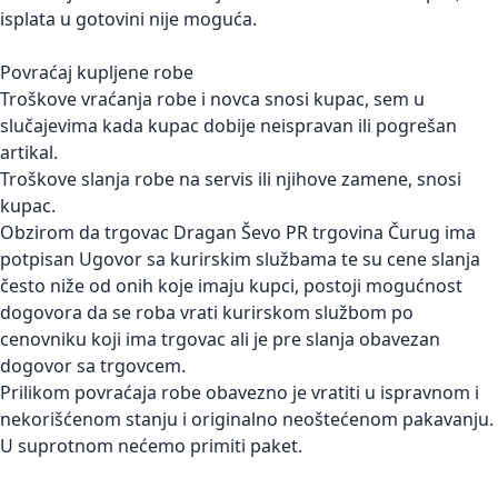
isplata u gotovini nije moguća.
Povraćaj kupljene robe
Troškove vraćanja robe i novca snosi kupac, sem u
slučajevima kada kupac dobije neispravan ili pogrešan
artikal.
Troškove slanja robe na servis ili njihove zamene, snosi
kupac.
Obzirom da trgovac Dragan Ševo PR trgovina Čurug ima
potpisan Ugovor sa kurirskim službama te su cene slanja
često niže od onih koje imaju kupci, postoji mogućnost
dogovora da se roba vrati kurirskom službom po
cenovniku koji ima trgovac ali je pre slanja obavezan
dogovor sa trgovcem.
Prilikom povraćaja robe obavezno je vratiti u ispravnom i
nekorišćenom stanju i originalno neoštećenom pakavanju.
U suprotnom nećemo primiti paket.