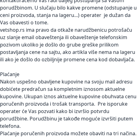
kontaktiraćemo Vas radi daljeg postupanja sa Vašom
porudžbinom. U slučaju bilo kakve promene (odstupanje u
ceni proizvoda, stanja na lageru...) operater je dužan da
Vas obavesti o tome.
vetshop.rs ima pravo da otkaže narudžbenicu potrošaču
uz slanje email obaveštenja ili obaveštenje telefonskim
pozivom ukoliko je došlo do grube greške prilikom
postavljanja cene na sajtu, ako artikla više nema na lageru
ili ako je došlo do ozbiljnije promene cena kod dobavljača.
Plaćanje
Nakon uspešno obavljene kupovine na svoju mail adresu
dobićete predračun sa kompletnim iznosom aktuelne
kupovine. Ukupan iznos aktuelne kupovine obuhvata cenu
poručenih proizvoda i trošak transporta. Pre isporuke
operater će Vas pozvati kako bi izvršio potvrdu
porudžbine. Porudžbinu je takođe moguće izvršiti putem
telefona.
Plaćanje poručenih proizvoda možete obaviti na tri načina.