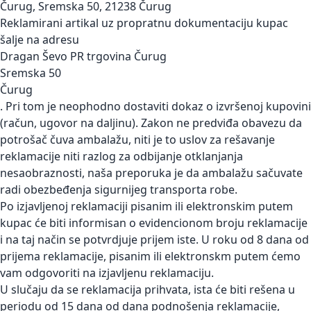
Čurug, Sremska 50, 21238 Čurug
Reklamirani artikal uz propratnu dokumentaciju kupac
šalje na adresu
Dragan Ševo PR trgovina Čurug
Sremska 50
Čurug
. Pri tom je neophodno dostaviti dokaz o izvršenoj kupovini
(račun, ugovor na daljinu). Zakon ne predviđa obavezu da
potrošač čuva ambalažu, niti je to uslov za rešavanje
reklamacije niti razlog za odbijanje otklanjanja
nesaobraznosti, naša preporuka je da ambalažu sačuvate
radi obezbeđenja sigurnijeg transporta robe.
Po izjavljenoj reklamaciji pisanim ili elektronskim putem
kupac će biti informisan o evidencionom broju reklamacije
i na taj način se potvrdjuje prijem iste. U roku od 8 dana od
prijema reklamacije, pisanim ili elektronskm putem ćemo
vam odgovoriti na izjavljenu reklamaciju.
U slučaju da se reklamacija prihvata, ista će biti rešena u
periodu od 15 dana od dana podnošenja reklamacije,