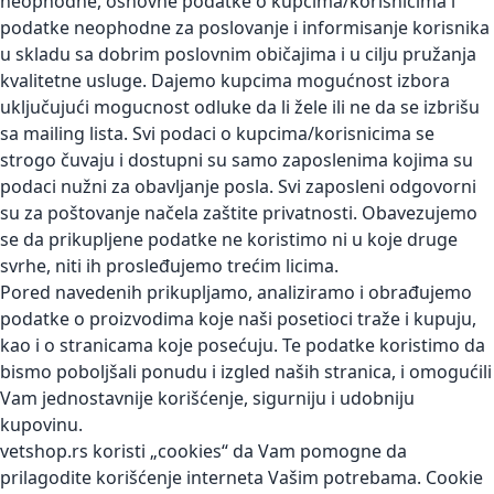
neophodne, osnovne podatke o kupcima/korisnicima i
podatke neophodne za poslovanje i informisanje korisnika
u skladu sa dobrim poslovnim običajima i u cilju pružanja
kvalitetne usluge. Dajemo kupcima mogućnost izbora
uključujući mogucnost odluke da li žele ili ne da se izbrišu
sa mailing lista. Svi podaci o kupcima/korisnicima se
strogo čuvaju i dostupni su samo zaposlenima kojima su
podaci nužni za obavljanje posla. Svi zaposleni odgovorni
su za poštovanje načela zaštite privatnosti. Obavezujemo
se da prikupljene podatke ne koristimo ni u koje druge
svrhe, niti ih prosleđujemo trećim licima.
Pored navedenih prikupljamo, analiziramo i obrađujemo
podatke o proizvodima koje naši posetioci traže i kupuju,
kao i o stranicama koje posećuju. Te podatke koristimo da
bismo poboljšali ponudu i izgled naših stranica, i omogućili
Vam jednostavnije korišćenje, sigurniju i udobniju
kupovinu.
vetshop.rs koristi „cookies“ da Vam pomogne da
prilagodite korišćenje interneta Vašim potrebama. Cookie