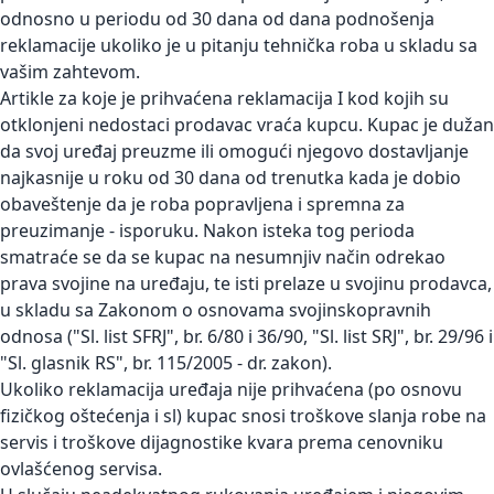
odnosno u periodu od 30 dana od dana podnošenja
reklamacije ukoliko je u pitanju tehnička roba u skladu sa
vašim zahtevom.
Artikle za koje je prihvaćena reklamacija I kod kojih su
otklonjeni nedostaci prodavac vraća kupcu. Kupac je dužan
da svoj uređaj preuzme ili omogući njegovo dostavljanje
najkasnije u roku od 30 dana od trenutka kada je dobio
obaveštenje da je roba popravljena i spremna za
preuzimanje - isporuku. Nakon isteka tog perioda
smatraće se da se kupac na nesumnjiv način odrekao
prava svojine na uređaju, te isti prelaze u svojinu prodavca,
u skladu sa Zakonom o osnovama svojinskopravnih
odnosa ("Sl. list SFRJ", br. 6/80 i 36/90, "Sl. list SRJ", br. 29/96 i
"Sl. glasnik RS", br. 115/2005 - dr. zakon).
Ukoliko reklamacija uređaja nije prihvaćena (po osnovu
fizičkog oštećenja i sl) kupac snosi troškove slanja robe na
servis i troškove dijagnostike kvara prema cenovniku
ovlašćenog servisa.