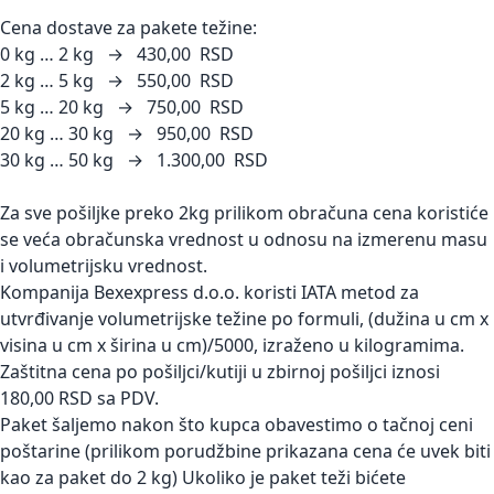
Cena dostave za pakete težine:
0 kg … 2 kg → 430,00 RSD
2 kg … 5 kg → 550,00 RSD
5 kg … 20 kg → 750,00 RSD
20 kg … 30 kg → 950,00 RSD
30 kg … 50 kg → 1.300,00 RSD
Za sve pošiljke preko 2kg prilikom obračuna cena koristiće
se veća obračunska vrednost u odnosu na izmerenu masu
i volumetrijsku vrednost.
Kompanija Bexexpress d.o.o. koristi IATA metod za
utvrđivanje volumetrijske težine po formuli, (dužina u cm x
visina u cm x širina u cm)/5000, izraženo u kilogramima.
Zaštitna cena po pošiljci/kutiji u zbirnoj pošiljci iznosi
180,00 RSD sa PDV.
Paket šaljemo nakon što kupca obavestimo o tačnoj ceni
poštarine (prilikom porudžbine prikazana cena će uvek biti
kao za paket do 2 kg) Ukoliko je paket teži bićete