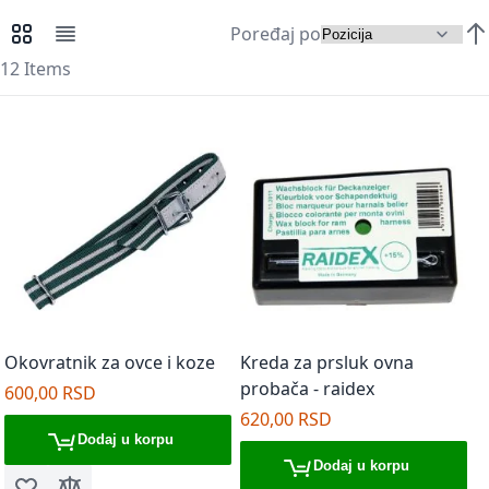
Poređaj po
Pregledi kao
Mreža
Lista
Pos
12
Items
Okovratnik za ovce i koze
Kreda za prsluk ovna
probača - raidex
600,00 RSD
620,00 RSD
Dodaj u korpu
Dodaj u korpu