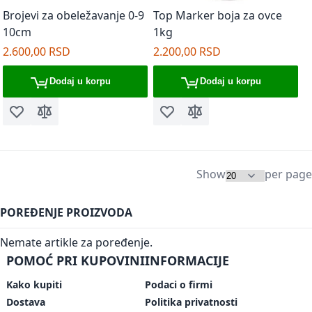
Brojevi za obeležavanje 0-9
Top Marker boja za ovce
10cm
1kg
2.600,00 RSD
2.200,00 RSD
Dodaj u korpu
Dodaj u korpu
Dodaj u listu želja
Dodaj za poređenje
Dodaj u listu želja
Dodaj za poređenje
Show
per page
POREĐENJE PROIZVODA
Nemate artikle za poređenje.
POMOĆ PRI KUPOVINI
INFORMACIJE
Kako kupiti
Podaci o firmi
Dostava
Politika privatnosti