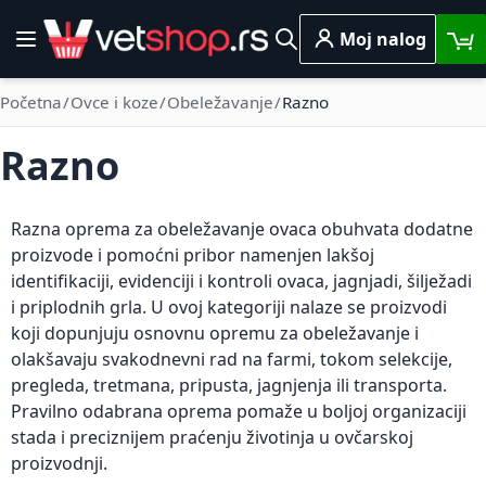
Skip to Content
Moj nalog
Toggle Nav
Pretraga
Početna
Ovce i koze
Obeležavanje
Razno
Razno
Razna oprema za obeležavanje ovaca obuhvata dodatne
proizvode i pomoćni pribor namenjen lakšoj
identifikaciji, evidenciji i kontroli ovaca, jagnjadi, šilježadi
i priplodnih grla. U ovoj kategoriji nalaze se proizvodi
koji dopunjuju osnovnu opremu za obeležavanje i
olakšavaju svakodnevni rad na farmi, tokom selekcije,
pregleda, tretmana, pripusta, jagnjenja ili transporta.
Pravilno odabrana oprema pomaže u boljoj organizaciji
stada i preciznijem praćenju životinja u ovčarskoj
proizvodnji.