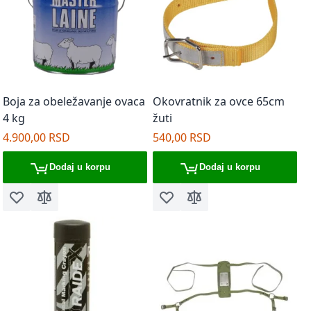
Boja za obeležavanje ovaca
Okovratnik za ovce 65cm
4 kg
žuti
4.900,00 RSD
540,00 RSD
Dodaj u korpu
Dodaj u korpu
Dodaj u listu želja
Dodaj za poređenje
Dodaj u listu želja
Dodaj za poređenje