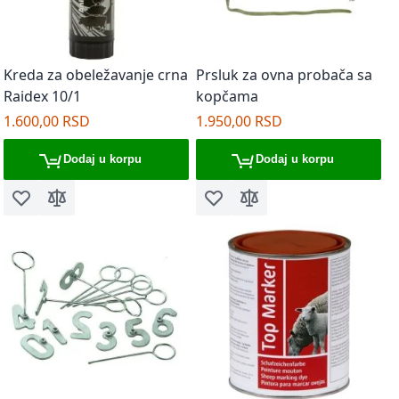
Kreda za obeležavanje crna
Prsluk za ovna probača sa
Raidex 10/1
kopčama
1.600,00 RSD
1.950,00 RSD
Dodaj u korpu
Dodaj u korpu
Dodaj u listu želja
Dodaj za poređenje
Dodaj u listu želja
Dodaj za poređenje