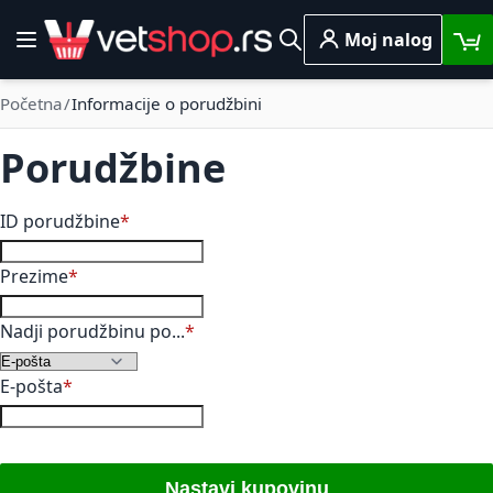
Skip to Content
Moj nalog
Toggle Nav
Pretraga
Početna
Informacije o porudžbini
Porudžbine
Informacije o porudžbini
ID porudžbine
Prezime
Nadji porudžbinu po...
E-pošta
Nastavi kupovinu