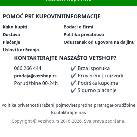
POMOĆ PRI KUPOVINI
INFORMACIJE
Kako kupiti
Podaci o firmi
Dostava
Politika privatnosti
Plaćanje
Odustanak od ugovora na daljinu
Uslovi korišćenja
KONTAKTIRAJTE NAS
ZAŠTO VETSHOP?
066 266 444
✔ Brza isporuka
✔ Provereni proizvodi
prodaja@vetshop.rs
✔ Podrška kupcima
Porudžbine 00-24h
✔ Sigurno plaćanje
Politika privatnosti
Traženi pojmovi
Napredna pretraga
Porudžbine
Kontaktirajte nas
Copyright © vetshop.rs 2016-2026. Sva prava zadržana.