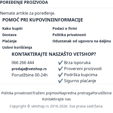
POREĐENJE PROIZVODA
Nemate artikle za poređenje.
POMOĆ PRI KUPOVINI
INFORMACIJE
Kako kupiti
Podaci o firmi
Dostava
Politika privatnosti
Plaćanje
Odustanak od ugovora na daljinu
Uslovi korišćenja
KONTAKTIRAJTE NAS
ZAŠTO VETSHOP?
066 266 444
✔ Brza isporuka
✔ Provereni proizvodi
prodaja@vetshop.rs
✔ Podrška kupcima
Porudžbine 00-24h
✔ Sigurno plaćanje
Politika privatnosti
Traženi pojmovi
Napredna pretraga
Porudžbine
Kontaktirajte nas
Copyright © vetshop.rs 2016-2026. Sva prava zadržana.