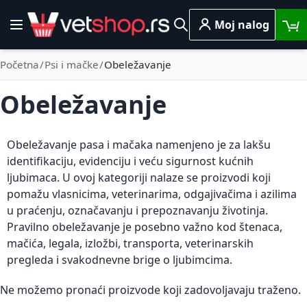
Skip to Content
Moj nalog
Toggle Nav
Pretraga
Početna
Psi i mačke
Obeležavanje
Obeležavanje
Obeležavanje pasa i mačaka namenjeno je za lakšu
identifikaciju, evidenciju i veću sigurnost kućnih
ljubimaca. U ovoj kategoriji nalaze se proizvodi koji
pomažu vlasnicima, veterinarima, odgajivačima i azilima
u praćenju, označavanju i prepoznavanju životinja.
Pravilno obeležavanje je posebno važno kod štenaca,
mačića, legala, izložbi, transporta, veterinarskih
pregleda i svakodnevne brige o ljubimcima.
Ne možemo pronaći proizvode koji zadovoljavaju traženo.