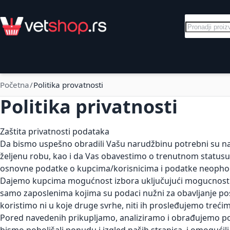
Skip to Content
Pretraga
Električni pastiri
Goveda
Svinje
Početna
Politika provatnosti
Politika privatnosti
Zaštita privatnosti podataka
Da bismo uspešno obradili Vašu narudžbinu potrebni su na
željenu robu, kao i da Vas obavestimo o trenutnom status
osnovne podatke o kupcima/korisnicima i podatke neophodne
Dajemo kupcima mogućnost izbora uključujući mogucnost odluk
samo zaposlenima kojima su podaci nužni za obavljanje pos
koristimo ni u koje druge svrhe, niti ih prosleđujemo trećim
Pored navedenih prikupljamo, analiziramo i obrađujemo pod