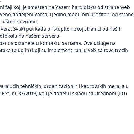
u.
ni fajl koji je smešten na Vasem hard disku od strane web
tveno dodeljeni Vama, i jedino mogu biti pročitani od strane
m uštedeti vreme.
vera. Svaki put kada pristupite nekoj stranici od naših
rotokolu na našem serveru.
st da ostanete u kontaktu sa nama. Ove usluge na
ataka (plug-in) koji su implementirani u veb-sajtove trećih
varajućih tehničkih, organizacionih i kadrovskih mera, a u
k RS”, br. 87/2018) koji je donet u skladu sa Uredbom (EU)