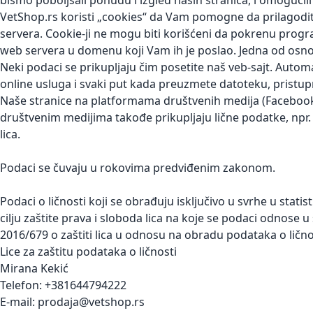
bismo poboljšali ponudu i izgled naših stranica, i omogućil
VetShop.rs koristi „cookies“ da Vam pomogne da prilagodit
servera. Cookie-ji ne mogu biti korišćeni da pokrenu progra
web servera u domenu koji Vam ih je poslao. Jedna od osno
Neki podaci se prikupljaju čim posetite naš veb-sajt. Autom
online usluga i svaki put kada preuzmete datoteku, pristu
Naše stranice na platformama društvenih medija (Faceboo
društvenim medijima takođe prikupljaju lične podatke, npr. o 
lica.
Podaci se čuvaju u rokovima predviđenim zakonom.
Podaci o ličnosti koji se obrađuju isključivo u svrhe u sta
cilju zaštite prava i sloboda lica na koje se podaci odnose u
2016/679 o zaštiti lica u odnosu na obradu podataka o ličn
Lice za zaštitu podataka o ličnosti
Mirana Kekić
Telefon: +381644794222
E-mail: prodaja@vetshop.rs