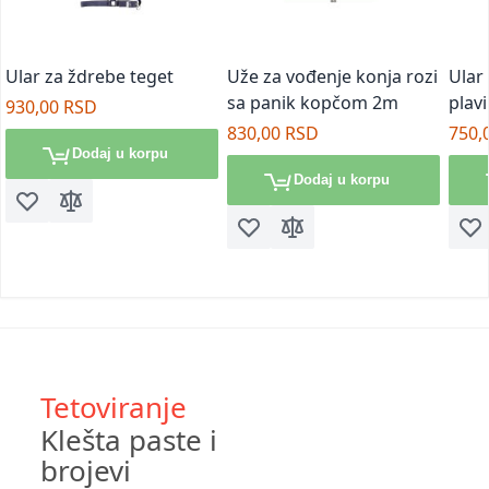
Ular za ždrebe teget
Uže za vođenje konja rozi
Ular
sa panik kopčom 2m
plavi
930,00 RSD
830,00 RSD
750,
Dodaj u korpu
Dodaj u korpu
Dodaj u listu želja
Dodaj za poređenje
Dodaj u listu želja
Dodaj za poređenje
Doda
Tetoviranje
Klešta paste i
brojevi