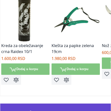
Kreda za obeležavanje
Klešta za papke zelena
Nož 
crna Raidex 10/1
19cm
600,
1.600,00 RSD
1.980,00 RSD
Dodaj u korpu
Dodaj u korpu
Doda
Dodaj u listu želja
Dodaj za poređenje
Dodaj u listu želja
Dodaj za poređenje