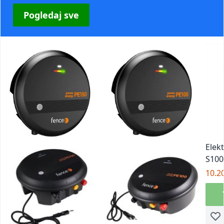
Pogledaj sve
Elekt
S100
10.2
Doda