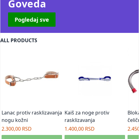
Goveda
Pogledaj sve
ALL PRODUCTS
Lanac protiv rasklizavanja
Kaiš za noge protiv
Blok
nogu kožni
rasklizavanja
čeli
2.300,00 RSD
1.400,00 RSD
2.45