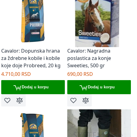
Cavalor: Dopunska hrana
Cavalor: Nagradna
za ždrebne kobile i kobile
poslastica za konje
koje doje Probreed, 20 kg
Sweeties, 500 gr
4.710,00 RSD
690,00 RSD
Dodaj u korpu
Dodaj u korpu
Dodaj u listu želja
Dodaj za poređenje
Dodaj u listu želja
Dodaj za poređenje