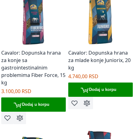
Cavalor: Dopunska hrana
Cavalor: Dopunska hrana
za konje sa
za mlade konje Juniorix, 20
gastrointestinalnim
kg
problemima Fiber Force, 15
4.740,00 RSD
kg
Dodaj u korpu
3.100,00 RSD
Dodaj u korpu
Dodaj u listu želja
Dodaj za poređenje
Dodaj u listu želja
Dodaj za poređenje