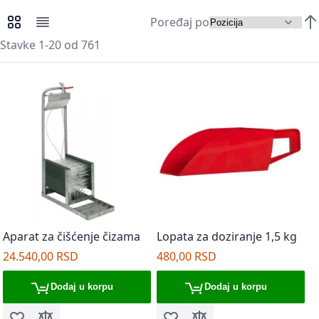
Poređaj po
Pregledi kao
Mreža
Lista
Pos
Stavke
1
-
20
od
761
Aparat za čišćenje čizama
Lopata za doziranje 1,5 kg
24.540,00 RSD
480,00 RSD
Dodaj u korpu
Dodaj u korpu