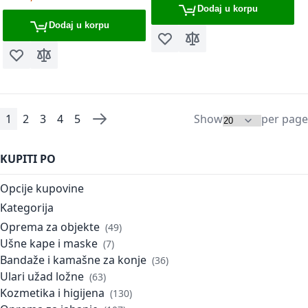
Dodaj u korpu
Dodaj u korpu
Dodaj u listu želja
Dodaj za poređenje
Dodaj u listu želja
Dodaj za poređenje
1
2
3
4
5
Show
per page
Page
You're currently reading page
Page
Page
Page
Page
Page
Sledeće
KUPITI PO
Opcije kupovine
Kategorija
Oprema za objekte
49
Ušne kape i maske
7
Bandaže i kamašne za konje
36
Ulari užad ložne
63
Kozmetika i higijena
130