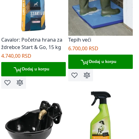
Cavalor: Početna hrana za
Tepih veći
ždrebce Start & Go, 15 kg
6.700,00 RSD
4.740,00 RSD
Dodaj u korpu
Dodaj u korpu
Dodaj u listu želja
Dodaj za poređenje
Dodaj u listu želja
Dodaj za poređenje