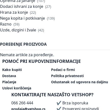
Oprema za jahanje
107
Dodaci ishrani za konje
27
Hrana za konje
22
Nega kopita i potkivanje
139
Razno
59
Uzde, dizgini i žvale
42
POREĐENJE PROIZVODA
Nemate artikle za poređenje.
POMOĆ PRI KUPOVINI
INFORMACIJE
Kako kupiti
Podaci o firmi
Dostava
Politika privatnosti
Plaćanje
Odustanak od ugovora na daljinu
Uslovi korišćenja
KONTAKTIRAJTE NAS
ZAŠTO VETSHOP?
066 266 444
✔ Brza isporuka
✔ Provereni proizvodi
prodaja@vetshop.rs