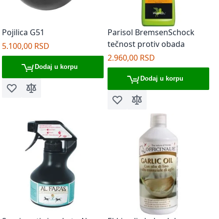
Pojilica G51
Parisol BremsenSchock
tečnost protiv obada
5.100,00 RSD
2.960,00 RSD
Dodaj u korpu
Dodaj u korpu
Dodaj u listu želja
Dodaj za poređenje
Dodaj u listu želja
Dodaj za poređenje