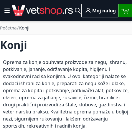
Skip to Content
Moj nalog
Toggle Nav
Pretraga
Početna
Konji
Konji
Oprema za konje obuhvata proizvode za negu, ishranu,
potkivanje, jahanje, održavanje kopita, higijenu i
svakodnevni rad sa konjima. U ovoj kategoriji nalaze se
dodaci ishrani za konje, preparati za negu kože i dlake,
oprema za kopita i potkivanje, potkivački alat, potkovice,
ekseri, oprema za jahanje, rukavice, čizme, hranilice i
drugi praktični proizvodi za štale, klubove, gazdinstva i
veterinarsku praksu. Kvalitetna oprema pomaže u boljoj
nezi, sigurnijem rukovanju i lakšem održavanju
sportskih, rekreativnih i radnih konja.