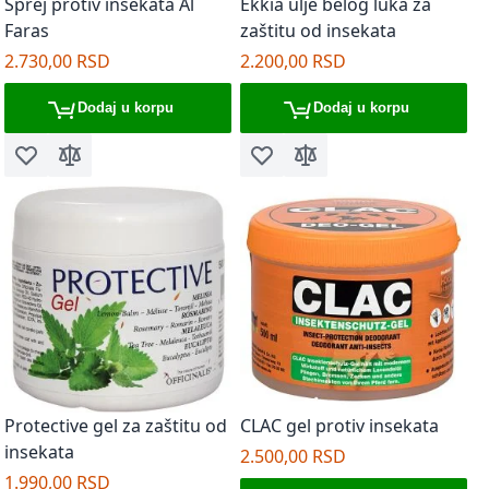
Sprej protiv insekata Al
Ekkia ulje belog luka za
Faras
zaštitu od insekata
2.730,00 RSD
2.200,00 RSD
Dodaj u korpu
Dodaj u korpu
Dodaj u listu želja
Dodaj za poređenje
Dodaj u listu želja
Dodaj za poređenje
Protective gel za zaštitu od
CLAC gel protiv insekata
insekata
2.500,00 RSD
1.990,00 RSD