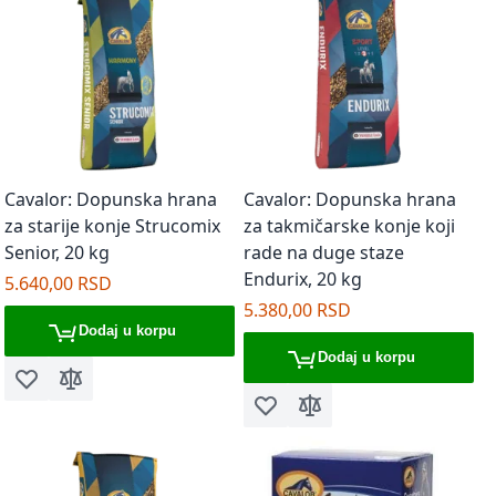
Cavalor: Dopunska hrana
Cavalor: Dopunska hrana
za starije konje Strucomix
za takmičarske konje koji
Senior, 20 kg
rade na duge staze
Endurix, 20 kg
5.640,00 RSD
5.380,00 RSD
Dodaj u korpu
Dodaj u korpu
Dodaj u listu želja
Dodaj za poređenje
Dodaj u listu želja
Dodaj za poređenje