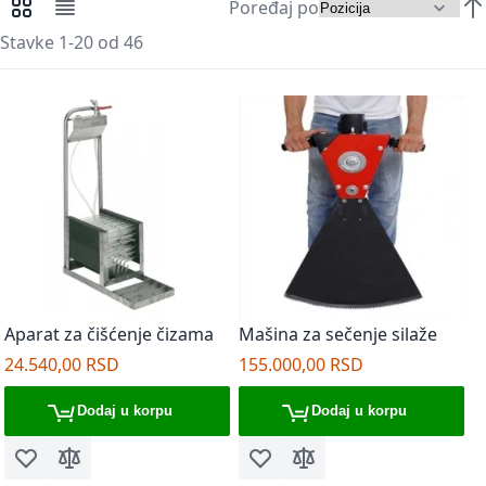
Poređaj po
Pregledi kao
Mreža
Lista
Pos
Stavke
1
-
20
od
46
Aparat za čišćenje čizama
Mašina za sečenje silaže
24.540,00 RSD
155.000,00 RSD
Dodaj u korpu
Dodaj u korpu
Dodaj u listu želja
Dodaj za poređenje
Dodaj u listu želja
Dodaj za poređenje