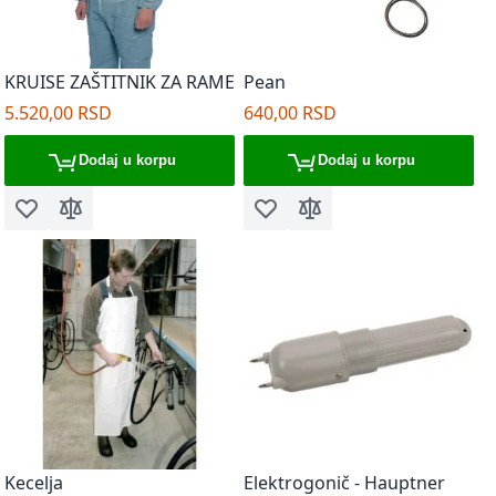
KRUISE ZAŠTITNIK ZA RAME
Pean
5.520,00 RSD
640,00 RSD
Dodaj u korpu
Dodaj u korpu
Dodaj u listu želja
Dodaj za poređenje
Dodaj u listu želja
Dodaj za poređenje
Kecelja
Elektrogonič - Hauptner