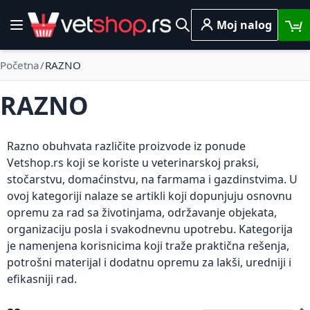
Skip to Content
Moj nalog
Toggle Nav
Pretraga
Početna
RAZNO
RAZNO
Razno obuhvata različite proizvode iz ponude
Vetshop.rs koji se koriste u veterinarskoj praksi,
stočarstvu, domaćinstvu, na farmama i gazdinstvima. U
ovoj kategoriji nalaze se artikli koji dopunjuju osnovnu
opremu za rad sa životinjama, održavanje objekata,
organizaciju posla i svakodnevnu upotrebu. Kategorija
je namenjena korisnicima koji traže praktična rešenja,
potrošni materijal i dodatnu opremu za lakši, uredniji i
efikasniji rad.