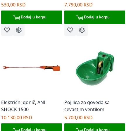
530,00 RSD
7.790,00 RSD
Dodaj u korpu
Dodaj u korpu
Dodaj u listu želja
Dodaj za poređenje
Dodaj u listu želja
Dodaj za poređenje
Električni gonič, ANI
Pojilica za goveda sa
SHOCK 1500
cevastim ventilom
10.130,00 RSD
5.700,00 RSD
Dodaj u korpu
Dodaj u korpu