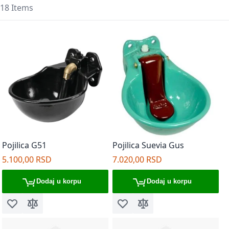
Mreža
Lista
Pos
18
Items
Pojilica G51
Pojilica Suevia Gus
5.100,00 RSD
7.020,00 RSD
Dodaj u korpu
Dodaj u korpu
Dodaj u listu želja
Dodaj za poređenje
Dodaj u listu želja
Dodaj za poređenje