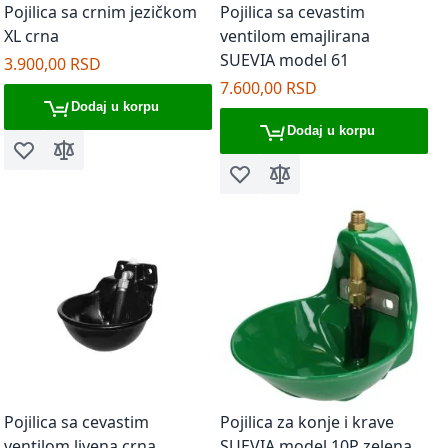
Pojilica sa crnim jezičkom
Pojilica sa cevastim
XL crna
ventilom emajlirana
SUEVIA model 61
3.900,00 RSD
7.600,00 RSD
Dodaj u korpu
Dodaj u korpu
Dodaj u listu želja
Dodaj za poređenje
Dodaj u listu želja
Dodaj za poređenje
Pojilica sa cevastim
Pojilica za konje i krave
ventilom livena crna
SUEVIA model 10P zelena