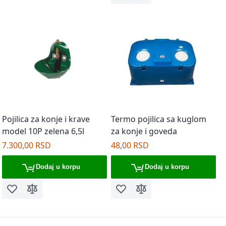
Pojilica za konje i krave
Termo pojilica sa kuglom
model 10P zelena 6,5l
za konje i goveda
7.300,00 RSD
48,00 RSD
Dodaj u korpu
Dodaj u korpu
Dodaj u listu želja
Dodaj za poređenje
Dodaj u listu želja
Dodaj za poređenje