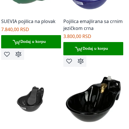
SUEVIA pojilica na plovak
Pojilica emajlirana sa crnim
jezičkom crna
7.840,00 RSD
3.800,00 RSD
Dodaj u korpu
Dodaj u korpu
Dodaj u listu želja
Dodaj za poređenje
Dodaj u listu želja
Dodaj za poređenje