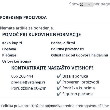
Show
per page
POREĐENJE PROIZVODA
Nemate artikle za poređenje.
POMOĆ PRI KUPOVINI
INFORMACIJE
Kako kupiti
Podaci o firmi
Dostava
Politika privatnosti
Plaćanje
Odustanak od ugovora na daljinu
Uslovi korišćenja
KONTAKTIRAJTE NAS
ZAŠTO VETSHOP?
066 266 444
✔ Brza isporuka
✔ Provereni proizvodi
prodaja@vetshop.rs
✔ Podrška kupcima
Porudžbine 00-24h
✔ Sigurno plaćanje
Politika privatnosti
Traženi pojmovi
Napredna pretraga
Porudžbine