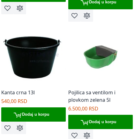
Dodaj u korpu
Dodaj u listu želja
Dodaj za poređenje
Dodaj u listu želja
Dodaj za poređenje
Kanta crna 13l
Pojilica sa ventilom i
plovkom zelena 5l
540,00 RSD
6.500,00 RSD
Dodaj u korpu
Dodaj u korpu
Dodaj u listu želja
Dodaj za poređenje
Dodaj u listu želja
Dodaj za poređenje