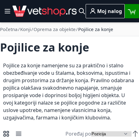
Skip to Content
Moj nalog
Toggle Nav
Pretraga
Početna
Konji
Oprema za objekte
Pojilice za konje
Pojilice za konje
Pojilice za konje namenjene su za praktično i stalno
obezbeđivanje vode u štalama, boksovima, ispustima i
drugim prostorima za držanje konja. Pravilno odabrana
pojilica olakšava svakodnevno napajanje, smanjuje
prosipanje vode i doprinosi boljoj higijeni objekta. U
ovoj kategoriji nalaze se pojilice pogodne za različite
uslove upotrebe, namenjene vlasnicima konja,
uzgajivačima, farmama i konjičkim klubovima.
Poređaj po
Pregledi kao