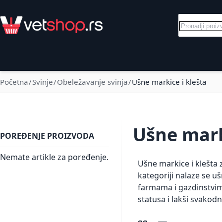
Skip to Content
Pretraga
Električni pastiri
Goveda
Svinje
Početna
Svinje
Obeležavanje svinja
Ušne markice i klešta
Ušne mark
POREĐENJE PROIZVODA
Nemate artikle za poređenje.
Ušne markice i klešta 
kategoriji nalaze se uš
farmama i gazdinstvima
statusa i lakši svakodn