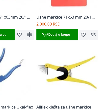
 71x63mm 20/1
Ušne markice 71x63 mm 20/1
crvene
2.000,00 RSD
orpu
Dodaj u korpu
Dodaj u listu želja
Dodaj za poređenje
Dodaj u listu želj
Dodaj za p
 markice Ukal-flex
Allflex klešta za ušne markice