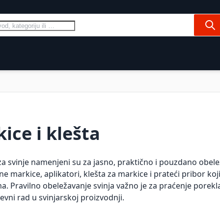
Pre
Ovce
Konji
Psi i mačke
Domaćinstv
ice i klešta
za svinje namenjeni su za jasno, praktično i pouzdano obelež
ne markice, aplikatori, klešta za markice i prateći pribor koji
. Pravilno obeležavanje svinja važno je za praćenje porekl
evni rad u svinjarskoj proizvodnji.