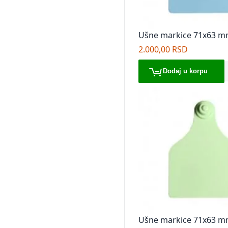
Ušne markice 71x63 m
plave
2.000,00 RSD
Dodaj u korpu
Ušne markice 71x63 m