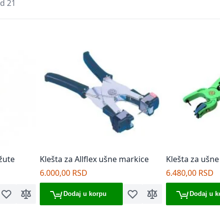
d
21
žute
Klešta za Allflex ušne markice
Klešta za ušn
6.000,00 RSD
6.480,00 RSD
Dodaj u korpu
Dodaj u k
Dodaj u listu želja
Dodaj za poređenje
Dodaj u listu želja
Dodaj za poređenje