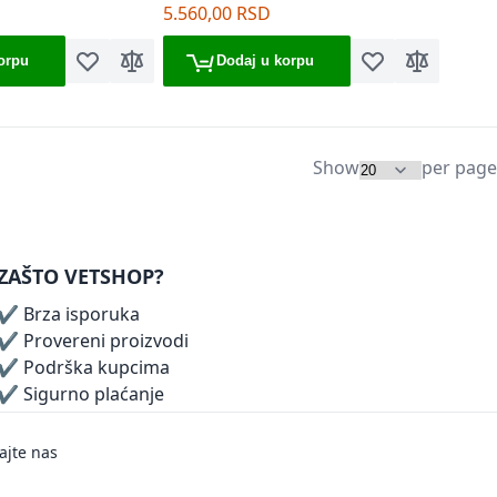
5.560,00 RSD
orpu
Dodaj u korpu
Dodaj u listu želja
Dodaj za poređenje
Dodaj u listu želj
Dodaj za p
Show
per page
ZAŠTO VETSHOP?
✔ Brza isporuka
✔ Provereni proizvodi
✔ Podrška kupcima
✔ Sigurno plaćanje
ajte nas