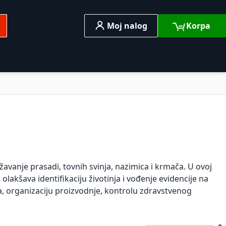
Moj nalog
Korpa
traga
o
Razno
avanje prasadi, tovnih svinja, nazimica i krmača. U ovoj
 olakšava identifikaciju životinja i vođenje evidencije na
a, organizaciju proizvodnje, kontrolu zdravstvenog