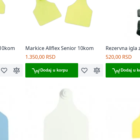
 10kom
Markice Allflex Senior 10kom
Rezervna igla z
2/1
1.350,00 RSD
520,00 RSD
Dodaj u korpu
Dodaj u k
Dodaj u listu želja
Dodaj za poređenje
Dodaj u listu želja
Dodaj za poređenje