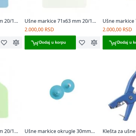
m 20/1
Ušne markice 71x63 mm 20/1
Ušne markice
bele
žute
2.000,00 RSD
2.000,00 RSD
Dodaj u korpu
Dodaj u k
Dodaj u listu želja
Dodaj za poređenje
Dodaj u listu želja
Dodaj za poređenje
m 20/1
Ušne markice okrugle 30mm
Klešta za ušne