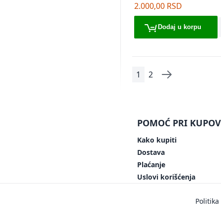
zelene
2.000,00 RSD
Dodaj u korpu
1
2
Page
You're currently read
Page
Page
Sledeće
POMOĆ PRI KUPOV
Kako kupiti
Dostava
Plaćanje
Uslovi korišćenja
Politika