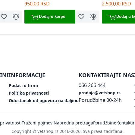
plave 20/1
950,00 RSD
2.500,00 RSD
Dodaj u korpu
Dodaj u k
Dodaj u listu želja
Dodaj za poređenje
Dodaj u listu želja
Dodaj za poređenje
ing page
INI
INFORMACIJE
KONTAKTIRAJTE NAS
066 266 444
Podaci o firmi
prodaja@vetshop.rs
Politika privatnosti
Porudžbine 00-24h
Odustanak od ugovora na daljinu
 privatnosti
Traženi pojmovi
Napredna pretraga
Porudžbine
Kontaktir
Copyright © vetshop.rs 2016-2026. Sva prava zadržana.