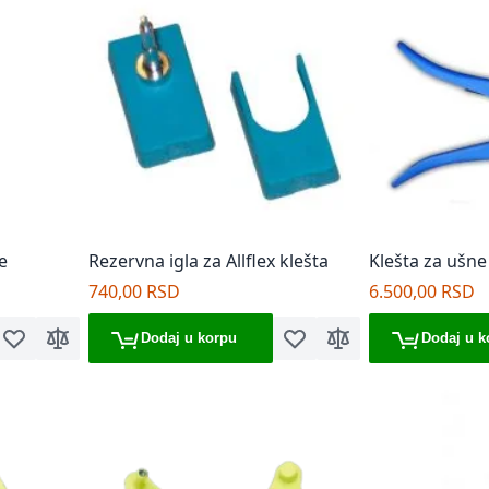
e
Rezervna igla za Allflex klešta
Klešta za ušn
Datamars
740,00 RSD
6.500,00 RSD
Dodaj u korpu
Dodaj u k
Dodaj u listu želja
Dodaj za poređenje
Dodaj u listu želja
Dodaj za poređenje