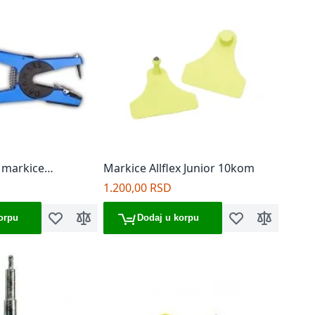
e markice
Markice Allflex Junior 10kom
1.200,00 RSD
orpu
Dodaj u korpu
Dodaj u listu želja
Dodaj za poređenje
Dodaj u listu želj
Dodaj za p