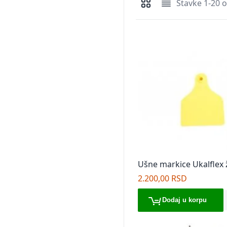
Stavke
1
-
20
o
Pregledi kao
Mreža
Lista
Ušne markice Ukalflex 
2.200,00 RSD
Dodaj u korpu