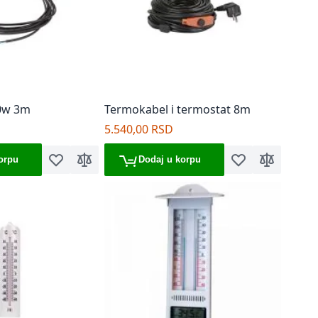
0w 3m
Termokabel i termostat 8m
5.540,00 RSD
orpu
Dodaj u korpu
Dodaj u listu želja
Dodaj za poređenje
Dodaj u listu želj
Dodaj za p