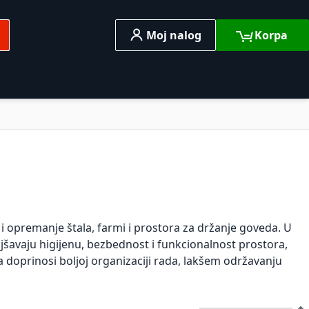
Moj nalog
Korpa
traga
o
Razno
 opremanje štala, farmi i prostora za držanje goveda. U
oljšavaju higijenu, bezbednost i funkcionalnost prostora,
doprinosi boljoj organizaciji rada, lakšem održavanju