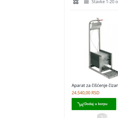
Stavke
1
-
20
o
Pregledi kao
Mreža
Lista
Aparat za čišćenje čiz
24.540,00 RSD
Dodaj u korpu