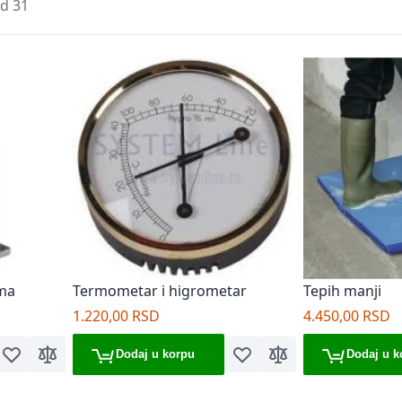
d
31
ama
Termometar i higrometar
Tepih manji
1.220,00 RSD
4.450,00 RSD
Dodaj u korpu
Dodaj u k
Dodaj u listu želja
Dodaj za poređenje
Dodaj u listu želja
Dodaj za poređenje