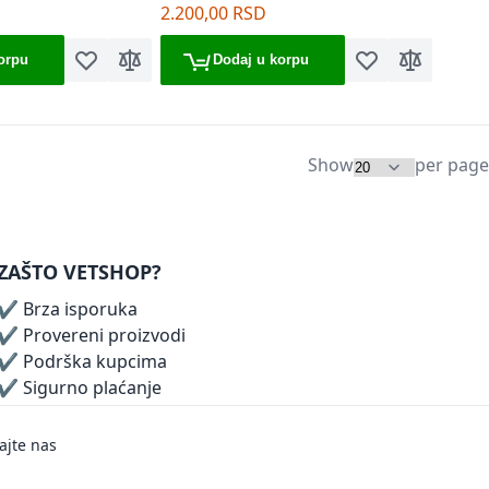
drške)
2.200,00 RSD
orpu
Dodaj u korpu
Dodaj u listu želja
Dodaj za poređenje
Dodaj u listu želj
Dodaj za p
Show
per page
ZAŠTO VETSHOP?
✔ Brza isporuka
✔ Provereni proizvodi
✔ Podrška kupcima
✔ Sigurno plaćanje
ajte nas