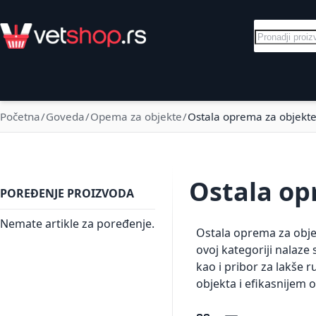
Skip to Content
Pretraga
Električni pastiri
Goveda
Svinje
Početna
Goveda
Opema za objekte
Ostala oprema za objekt
Ostala op
POREĐENJE PROIZVODA
Nemate artikle za poređenje.
Ostala oprema za obje
ovoj kategoriji nalaze
kao i pribor za lakše 
objekta i efikasnijem 