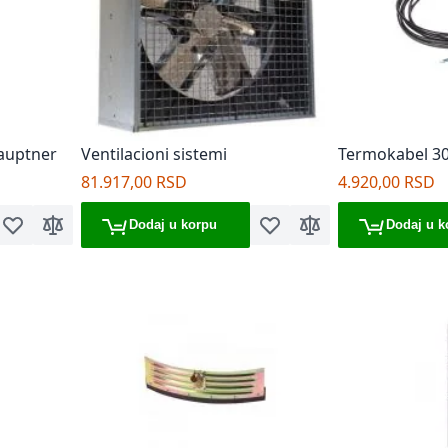
Hauptner
Ventilacioni sistemi
Termokabel 3
81.917,00 RSD
4.920,00 RSD
Dodaj u korpu
Dodaj u k
Dodaj u listu želja
Dodaj za poređenje
Dodaj u listu želja
Dodaj za poređenje