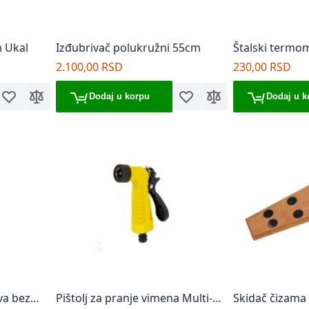
 Ukal
Izđubrivač polukružni 55cm
Štalski termo
2.100,00 RSD
230,00 RSD
Dodaj u korpu
Dodaj u k
Dodaj u listu želja
Dodaj za poređenje
Dodaj u listu želja
Dodaj za poređenje
va bez
Pištolj za pranje vimena Multi-
Skidač čizama