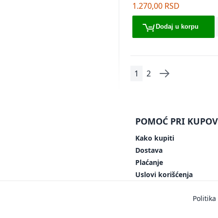
drške 60cm
1.270,00 RSD
Dodaj u korpu
1
2
Page
You're currently read
Page
Page
Sledeće
POMOĆ PRI KUPOV
Kako kupiti
Dostava
Plaćanje
Uslovi korišćenja
Politika