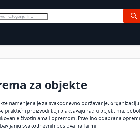
Pre
Ovce
Konji
Psi i mačke
Domaćinstv
e
rema za objekte
kte namenjena je za svakodnevno održavanje, organizaciju i
 se praktični proizvodi koji olakšavaju rad u objektima, pob
rukovanje životinjama i opremom. Pravilno odabrana oprema 
obavljanju svakodnevnih poslova na farmi.