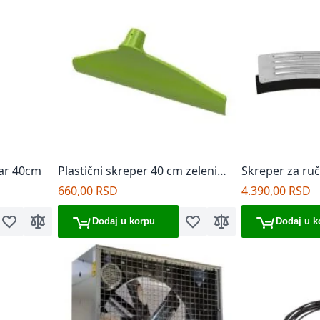
tar 40cm
Plastični skreper 40 cm zeleni
Skreper za ru
IN29300
IN29234
660,00 RSD
4.390,00 RSD
Dodaj u korpu
Dodaj u k
Dodaj u listu želja
Dodaj za poređenje
Dodaj u listu želja
Dodaj za poređenje