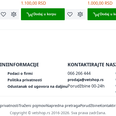
use Kamer žuti
1.100,00 RSD
1.000,00 RSD
Dodaj u korpu
Dodaj u k
Dodaj u listu želja
Dodaj za poređenje
Dodaj u listu želja
Dodaj za poređenje
ing page
INI
INFORMACIJE
KONTAKTIRAJTE NAS
066 266 444
Podaci o firmi
prodaja@vetshop.rs
Politika privatnosti
Porudžbine 00-24h
Odustanak od ugovora na daljinu
 privatnosti
Traženi pojmovi
Napredna pretraga
Porudžbine
Kontaktir
Copyright © vetshop.rs 2016-2026. Sva prava zadržana.