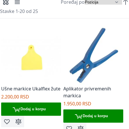
Poređaj po
Pregledi kao
Mreža
Lista
Pos
Stavke
1
-
20
od
25
Ušne markice Ukalflex žute
Aplikator privremenih
markica
2.200,00 RSD
1.950,00 RSD
Dodaj u korpu
Dodaj u korpu
Dodaj u listu želja
Dodaj za poređenje