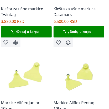
Klešta za ušne markice
Klešta za ušne markice
Twintag
Datamars
3.880,00 RSD
6.500,00 RSD
Dodaj u korpu
Dodaj u korpu
Dodaj u listu želja
Dodaj za poređenje
Dodaj u listu želja
Dodaj za poređenje
Markice Allflex Junior
Markice Allflex Pentag
10kom
10kom