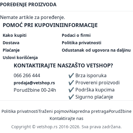
POREĐENJE PROIZVODA
Nemate artikle za poređenje.
POMOĆ PRI KUPOVINI
INFORMACIJE
Kako kupiti
Podaci o firmi
Dostava
Politika privatnosti
Plaćanje
Odustanak od ugovora na daljinu
Uslovi korišćenja
KONTAKTIRAJTE NAS
ZAŠTO VETSHOP?
066 266 444
✔ Brza isporuka
✔ Provereni proizvodi
prodaja@vetshop.rs
✔ Podrška kupcima
Porudžbine 00-24h
✔ Sigurno plaćanje
Politika privatnosti
Traženi pojmovi
Napredna pretraga
Porudžbine
Kontaktirajte nas
Copyright © vetshop.rs 2016-2026. Sva prava zadržana.