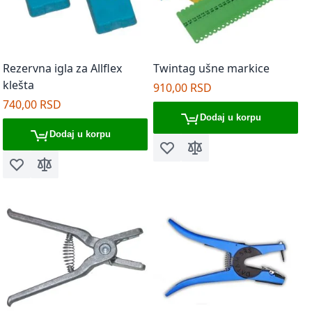
Rezervna igla za Allflex
Twintag ušne markice
klešta
910,00 RSD
740,00 RSD
Dodaj u korpu
Dodaj u korpu
Dodaj u listu želja
Dodaj za poređenje
Dodaj u listu želja
Dodaj za poređenje