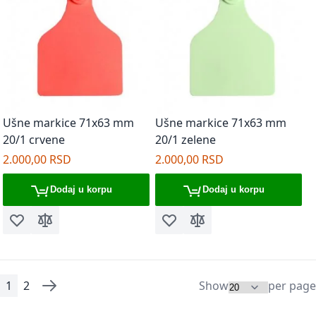
Ušne markice 71x63 mm
Ušne markice 71x63 mm
20/1 crvene
20/1 zelene
2.000,00 RSD
2.000,00 RSD
Dodaj u korpu
Dodaj u korpu
Dodaj u listu želja
Dodaj za poređenje
Dodaj u listu želja
Dodaj za poređenje
1
2
Show
per page
Page
You're currently reading page
Page
Page
Sledeće