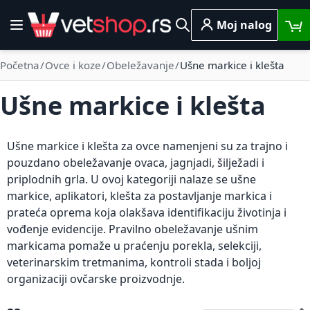
Skip to Content
Moj nalog
Toggle Nav
Pretraga
Početna
Ovce i koze
Obeležavanje
Ušne markice i klešta
Ušne markice i klešta
Ušne markice i klešta za ovce namenjeni su za trajno i
pouzdano obeležavanje ovaca, jagnjadi, šilježadi i
priplodnih grla. U ovoj kategoriji nalaze se ušne
markice, aplikatori, klešta za postavljanje markica i
prateća oprema koja olakšava identifikaciju životinja i
vođenje evidencije. Pravilno obeležavanje ušnim
markicama pomaže u praćenju porekla, selekciji,
veterinarskim tretmanima, kontroli stada i boljoj
organizaciji ovčarske proizvodnje.