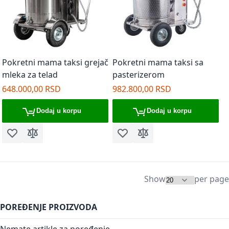
Pokretni mama taksi grejač
Pokretni mama taksi sa
mleka za telad
pasterizerom
648.000,00 RSD
982.800,00 RSD
Dodaj u korpu
Dodaj u korpu
Dodaj u listu želja
Dodaj za poređenje
Dodaj u listu želja
Dodaj za poređenje
Show
per page
POREĐENJE PROIZVODA