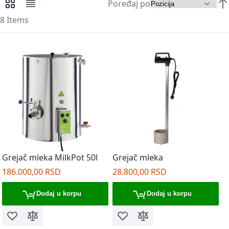
Poređaj po
Pregledi kao
Mreža
Lista
Pos
8
Items
Grejač mleka MilkPot 50l
Grejač mleka
186.000,00 RSD
28.800,00 RSD
Dodaj u korpu
Dodaj u korpu
Dodaj u listu želja
Dodaj za poređenje
Dodaj u listu želja
Dodaj za poređenje