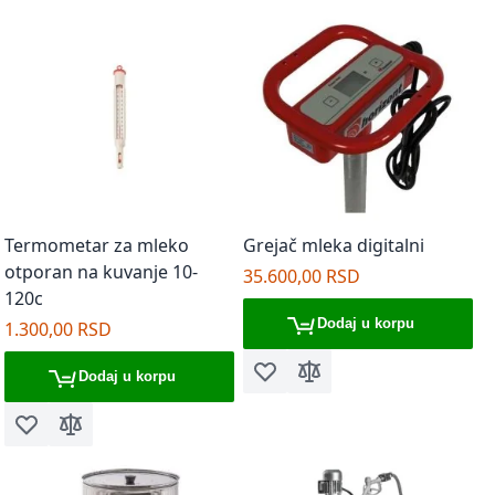
Termometar za mleko
Grejač mleka digitalni
otporan na kuvanje 10-
35.600,00 RSD
120c
Dodaj u korpu
1.300,00 RSD
Dodaj u korpu
Dodaj u listu želja
Dodaj za poređenje
Dodaj u listu želja
Dodaj za poređenje