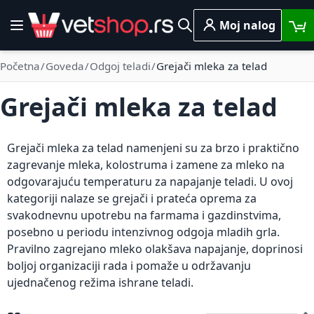
Skip to Content
Moj nalog
Toggle Nav
Pretraga
Početna
Goveda
Odgoj teladi
Grejači mleka za telad
Grejači mleka za telad
Grejači mleka za telad namenjeni su za brzo i praktično
zagrevanje mleka, kolostruma i zamene za mleko na
odgovarajuću temperaturu za napajanje teladi. U ovoj
kategoriji nalaze se grejači i prateća oprema za
svakodnevnu upotrebu na farmama i gazdinstvima,
posebno u periodu intenzivnog odgoja mladih grla.
Pravilno zagrejano mleko olakšava napajanje, doprinosi
boljoj organizaciji rada i pomaže u održavanju
ujednačenog režima ishrane teladi.