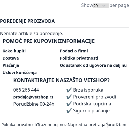
Show
per page
POREĐENJE PROIZVODA
Nemate artikle za poređenje.
POMOĆ PRI KUPOVINI
INFORMACIJE
Kako kupiti
Podaci o firmi
Dostava
Politika privatnosti
Plaćanje
Odustanak od ugovora na daljinu
Uslovi korišćenja
KONTAKTIRAJTE NAS
ZAŠTO VETSHOP?
066 266 444
✔ Brza isporuka
✔ Provereni proizvodi
prodaja@vetshop.rs
✔ Podrška kupcima
Porudžbine 00-24h
✔ Sigurno plaćanje
Politika privatnosti
Traženi pojmovi
Napredna pretraga
Porudžbine