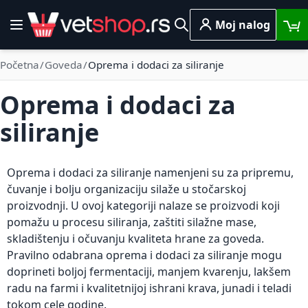
Skip to Content
Moj nalog
Toggle Nav
Pretraga
Početna
Goveda
Oprema i dodaci za siliranje
Oprema i dodaci za
siliranje
Oprema i dodaci za siliranje namenjeni su za pripremu,
čuvanje i bolju organizaciju silaže u stočarskoj
proizvodnji. U ovoj kategoriji nalaze se proizvodi koji
pomažu u procesu siliranja, zaštiti silažne mase,
skladištenju i očuvanju kvaliteta hrane za goveda.
Pravilno odabrana oprema i dodaci za siliranje mogu
doprineti boljoj fermentaciji, manjem kvarenju, lakšem
radu na farmi i kvalitetnijoj ishrani krava, junadi i teladi
tokom cele godine.