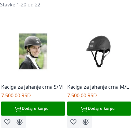
Mreža
Lista
Pos
Stavke
1
-
20
od
22
Kaciga za jahanje crna S/M
Kaciga za jahanje crna M/L
7.500,00 RSD
7.500,00 RSD
Dodaj u korpu
Dodaj u korpu
Dodaj u listu želja
Dodaj za poređenje
Dodaj u listu želja
Dodaj za poređenje