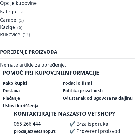
Opcije kupovine
Kategorija
Čarape
5
Kacige
6
Rukavice
12
POREĐENJE PROIZVODA
Nemate artikle za poređenje.
POMOĆ PRI KUPOVINI
INFORMACIJE
Kako kupiti
Podaci o firmi
Dostava
Politika privatnosti
Plaćanje
Odustanak od ugovora na daljinu
Uslovi korišćenja
KONTAKTIRAJTE NAS
ZAŠTO VETSHOP?
066 266 444
✔ Brza isporuka
✔ Provereni proizvodi
prodaja@vetshop.rs