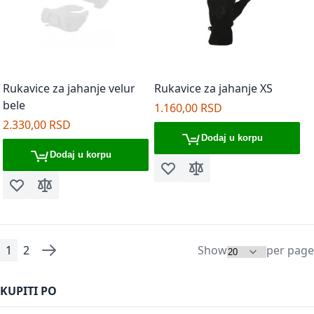
Rukavice za jahanje velur
Rukavice za jahanje XS
bele
1.160,00 RSD
2.330,00 RSD
Dodaj u korpu
Dodaj u korpu
Dodaj u listu želja
Dodaj za poređenje
Dodaj u listu želja
Dodaj za poređenje
1
2
Show
per page
Page
You're currently reading page
Page
Page
Sledeće
KUPITI PO