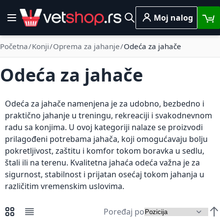
Skip to Content
Moj nalog
Toggle Nav
Pretraga
Početna
Konji
Oprema za jahanje
Odeća za jahače
Odeća za jahače
Odeća za jahače namenjena je za udobno, bezbedno i
praktično jahanje u treningu, rekreaciji i svakodnevnom
radu sa konjima. U ovoj kategoriji nalaze se proizvodi
prilagođeni potrebama jahača, koji omogućavaju bolju
pokretljivost, zaštitu i komfor tokom boravka u sedlu,
štali ili na terenu. Kvalitetna jahaća odeća važna je za
sigurnost, stabilnost i prijatan osećaj tokom jahanja u
različitim vremenskim uslovima.
Poređaj po
Pregledi kao