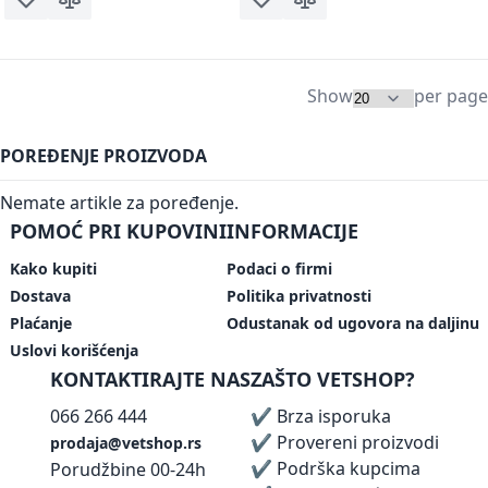
Dodaj u listu želja
Dodaj za poređenje
Dodaj u listu želja
Dodaj za poređenje
Show
per page
POREĐENJE PROIZVODA
Nemate artikle za poređenje.
POMOĆ PRI KUPOVINI
INFORMACIJE
Kako kupiti
Podaci o firmi
Dostava
Politika privatnosti
Plaćanje
Odustanak od ugovora na daljinu
Uslovi korišćenja
KONTAKTIRAJTE NAS
ZAŠTO VETSHOP?
066 266 444
✔ Brza isporuka
✔ Provereni proizvodi
prodaja@vetshop.rs
✔ Podrška kupcima
Porudžbine 00-24h