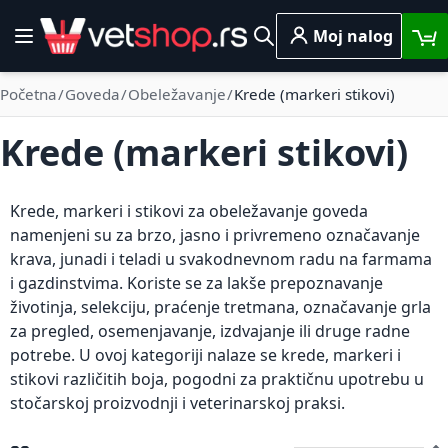
Skip to Content
Moj nalog
Toggle Nav
Pretraga
Početna
Goveda
Obeležavanje
Krede (markeri stikovi)
Krede (markeri stikovi)
Krede, markeri i stikovi za obeležavanje goveda
namenjeni su za brzo, jasno i privremeno označavanje
krava, junadi i teladi u svakodnevnom radu na farmama
i gazdinstvima. Koriste se za lakše prepoznavanje
životinja, selekciju, praćenje tretmana, označavanje grla
za pregled, osemenjavanje, izdvajanje ili druge radne
potrebe. U ovoj kategoriji nalaze se kredе, markeri i
stikovi različitih boja, pogodni za praktičnu upotrebu u
stočarskoj proizvodnji i veterinarskoj praksi.