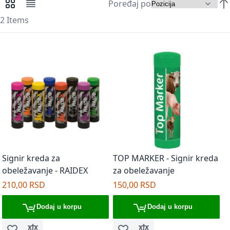
Poređaj po
Pregledi kao
Mreža
Lista
Pos
2
Items
Signir kreda za
TOP MARKER - Signir kreda
obeležavanje - RAIDEX
za obeležavanje
210,00 RSD
150,00 RSD
Dodaj u korpu
Dodaj u korpu