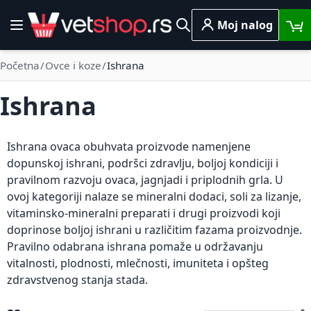
Skip to Content
Moj nalog
Toggle Nav
Pretraga
Početna
Ovce i koze
Ishrana
Ishrana
Ishrana ovaca obuhvata proizvode namenjene
dopunskoj ishrani, podršci zdravlju, boljoj kondiciji i
pravilnom razvoju ovaca, jagnjadi i priplodnih grla. U
ovoj kategoriji nalaze se mineralni dodaci, soli za lizanje,
vitaminsko-mineralni preparati i drugi proizvodi koji
doprinose boljoj ishrani u različitim fazama proizvodnje.
Pravilno odabrana ishrana pomaže u održavanju
vitalnosti, plodnosti, mlečnosti, imuniteta i opšteg
zdravstvenog stanja stada.