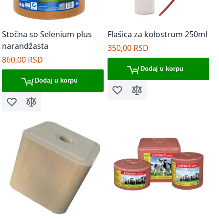
Stočna so Selenium plus
Flašica za kolostrum 250ml
narandžasta
350,00 RSD
860,00 RSD
Dodaj u korpu
Dodaj u korpu
Dodaj u listu želja
Dodaj za poređenje
Dodaj u listu želja
Dodaj za poređenje