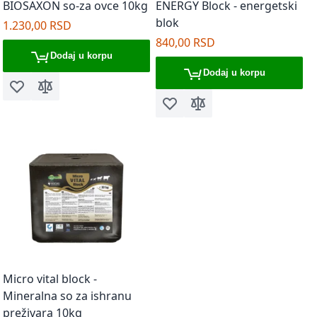
BIOSAXON so-za ovce 10kg
ENERGY Block - energetski
blok
1.230,00 RSD
840,00 RSD
Dodaj u korpu
Dodaj u korpu
Dodaj u listu želja
Dodaj za poređenje
Dodaj u listu želja
Dodaj za poređenje
Micro vital block -
Mineralna so za ishranu
preživara 10kg