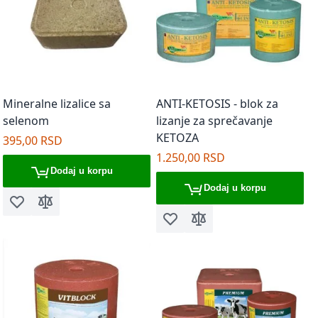
Mineralne lizalice sa
ANTI-KETOSIS - blok za
selenom
lizanje za sprečavanje
KETOZA
395,00 RSD
1.250,00 RSD
Dodaj u korpu
Dodaj u korpu
Dodaj u listu želja
Dodaj za poređenje
Dodaj u listu želja
Dodaj za poređenje