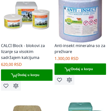
CALCI Block - blokovi za
Anti-insekt mineralna so za
lizanje sa visokim
preživare
sadržajem kalcijuma
1.300,00 RSD
620,00 RSD
Dodaj u korpu
Dodaj u korpu
Dodaj u listu želja
Dodaj za poređenje
Dodaj u listu želja
Dodaj za poređenje