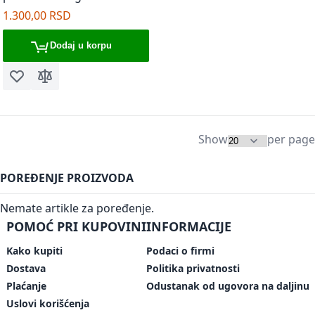
1.300,00 RSD
Dodaj u korpu
Dodaj u listu želja
Dodaj za poređenje
Show
per page
POREĐENJE PROIZVODA
Nemate artikle za poređenje.
POMOĆ PRI KUPOVINI
INFORMACIJE
Kako kupiti
Podaci o firmi
Dostava
Politika privatnosti
Plaćanje
Odustanak od ugovora na daljinu
Uslovi korišćenja