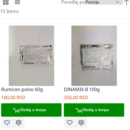
Poređaj po
Pregledi kao
Mreža
Lista
Pos
15
Items
Rumicen polvo 60g
DINAMIX-B 100g
180,00 RSD
350,00 RSD
Dodaj u korpu
Dodaj u korpu
Dodaj u listu želja
Dodaj za poređenje
Dodaj u listu želja
Dodaj za poređenje