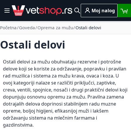
Skip to Content
Moj nalog
Toggle Nav
Pretraga
Početna
Goveda
Oprema za mužu
Ostali delovi
Ostali delovi
Ostali delovi za mužu obuhvataju rezervne i potrošne
delove koji se koriste za održavanje, popravku i pravilan
rad muzilica i sistema za mužu krava, ovaca i koza. U
ovoj kategoriji nalaze se različiti priključci, zaptivke,
creva, ventili, spojnice, nosači i drugi praktični delovi koji
dopunjuju osnovnu opremu za mužu. Pravilna zamena
dotrajalih delova doprinosi stabilnijem radu muzne
opreme, boljoj higijeni, efikasnijoj muži i lakšem
održavanju sistema na mlečnim farmama i
gazdinstvima.