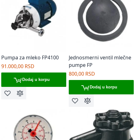
Pumpa za mleko FP4100
Jednosmerni ventil mlečne
pumpe FP
91.000,00 RSD
800,00 RSD
Dodaj u korpu
Dodaj u korpu
Dodaj u listu želja
Dodaj za poređenje
Dodaj u listu želja
Dodaj za poređenje