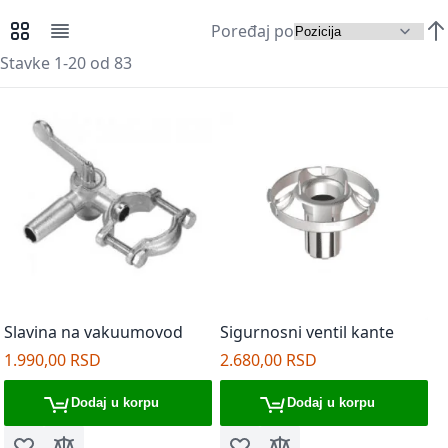
Poređaj po
Pregledi kao
Mreža
Lista
Pos
Stavke
1
-
20
od
83
Slavina na vakuumovod
Sigurnosni ventil kante
1.990,00 RSD
2.680,00 RSD
Dodaj u korpu
Dodaj u korpu