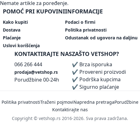
Nemate artikle za poređenje.
POMOĆ PRI KUPOVINI
INFORMACIJE
Kako kupiti
Podaci o firmi
Dostava
Politika privatnosti
Plaćanje
Odustanak od ugovora na daljinu
Uslovi korišćenja
KONTAKTIRAJTE NAS
ZAŠTO VETSHOP?
066 266 444
✔ Brza isporuka
✔ Provereni proizvodi
prodaja@vetshop.rs
✔ Podrška kupcima
Porudžbine 00-24h
✔ Sigurno plaćanje
Politika privatnosti
Traženi pojmovi
Napredna pretraga
Porudžbine
Kontaktirajte nas
Copyright © vetshop.rs 2016-2026. Sva prava zadržana.