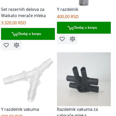
Set rezernih delova za
Y razdelnik
Waikato merače mleka
400,00 RSD
3.320,00 RSD
Dodaj u korpu
Dodaj u korpu
Dodaj u listu želja
Dodaj za poređenje
Dodaj u listu želja
Dodaj za poređenje
Y razdelnik vakuma
Razdelnik vakuma za
sabirače mleka