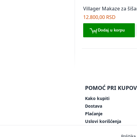
Villager Makaze za šiš
VLN SC 350
12.800,00 RSD
Dodaj u korpu
POMOĆ PRI KUPOV
Kako kupiti
Dostava
Plaćanje
Uslovi korišćenja
Politika