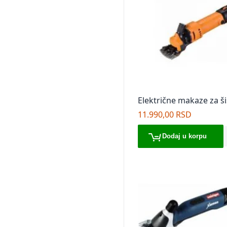
Električne makaze za š
ovaca VLN SC 400 Villa
11.990,00 RSD
Dodaj u korpu