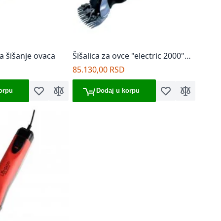
a šišanje ovaca
Šišalica za ovce "electric 2000"
400 w - hauptner
85.130,00 RSD
orpu
Dodaj u korpu
Dodaj u listu želja
Dodaj za poređenje
Dodaj u listu želj
Dodaj za p