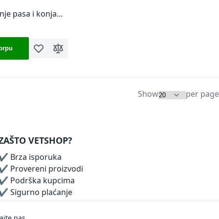
nje pasa i konja
10 30W
orpu
Dodaj u listu želja
Dodaj za poređenje
Show
per page
ZAŠTO VETSHOP?
✔ Brza isporuka
✔ Provereni proizvodi
✔ Podrška kupcima
✔ Sigurno plaćanje
ajte nas