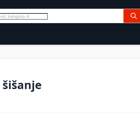
Pre
Ovce
Konji
Psi i mačke
Domaćinstv
 šišanje