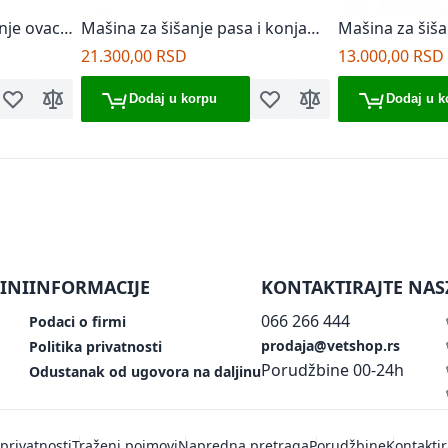
anje ovaca
Mašina za šišanje pasa i konja
Mašina za šiša
Lordson LA9060 30W
Lordson LA90
21.300,00 RSD
13.000,00 RSD
Dodaj u korpu
Dodaj u k
Dodaj u listu želja
Dodaj za poređenje
Dodaj u listu želja
Dodaj za poređenje
INI
INFORMACIJE
KONTAKTIRAJTE NAS
066 266 444
Podaci o firmi
prodaja@vetshop.rs
Politika privatnosti
Porudžbine 00-24h
Odustanak od ugovora na daljinu
 privatnosti
Traženi pojmovi
Napredna pretraga
Porudžbine
Kontaktir