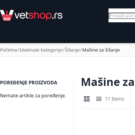
Skip to Content
Pretraga
Električni pastiri
Goveda
Svinje
Početna
Istaknute kategorije
Šišanje
Mašine za šišanje
Mašine za
POREĐENJE PROIZVODA
Nemate artikle za poređenje.
11
Items
Pregledi kao
Mreža
Lista