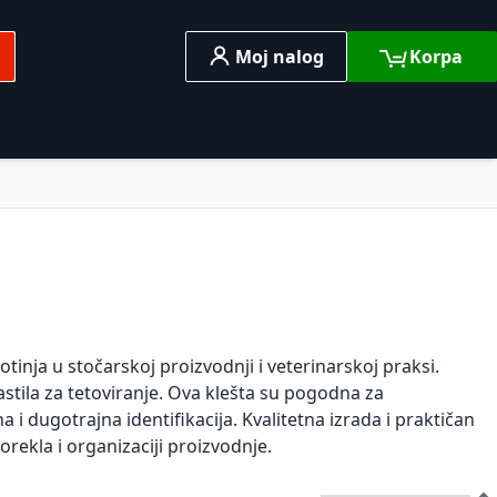
Moj nalog
Korpa
traga
o
Razno
inja u stočarskoj proizvodnji i veterinarskoj praksi.
tila za tetoviranje. Ova klešta su pogodna za
 i dugotrajna identifikacija. Kvalitetna izrada i praktičan
orekla i organizaciji proizvodnje.