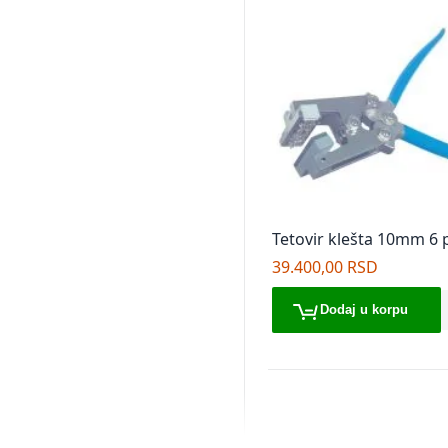
Tetovir klešta 10mm 6 p
hauptner
39.400,00 RSD
Dodaj u korpu