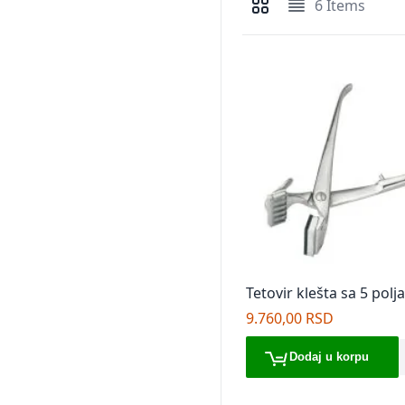
6
Items
Pregledi kao
Mreža
Lista
Tetovir klešta sa 5 polja
9.760,00 RSD
Dodaj u korpu