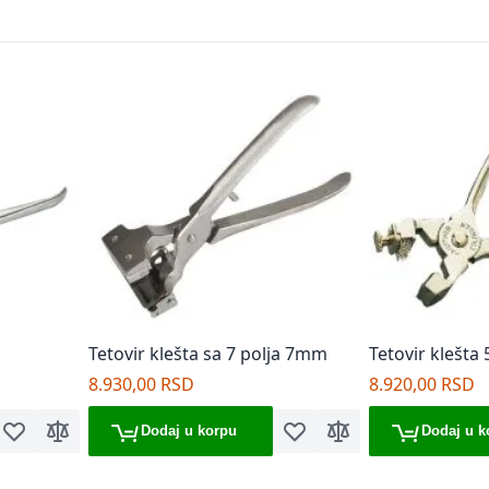
Tetovir klešta sa 7 polja 7mm
Tetovir klešta 
Hauptner
8.930,00 RSD
8.920,00 RSD
Dodaj u korpu
Dodaj u k
Dodaj u listu želja
Dodaj za poređenje
Dodaj u listu želja
Dodaj za poređenje