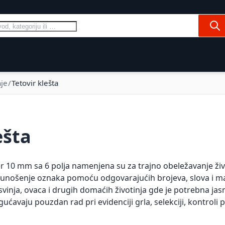
Pre
Ovce
Konji
Psi i mačke
Domaćinstv
nje
Tetovir klešta
ešta
r 10 mm sa 6 polja namenjena su za trajno obeležavanje život
 unošenje oznaka pomoću odgovarajućih brojeva, slova i mas
inja, ovaca i drugih domaćih životinja gde je potrebna jasna
ćavaju pouzdan rad pri evidenciji grla, selekciji, kontroli p