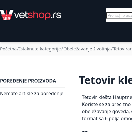
Skip to Content
Pretraga
Električni pastiri
Goveda
Svinje
Početna
Istaknute kategorije
Obeležavanje životinja
Tetovira
Tetovir kl
POREĐENJE PROIZVODA
Nemate artikle za poređenje.
Tetovir klešta Hauptne
Koriste se za precizno
obeležavanje goveda, sv
format sa 6 polja omogu