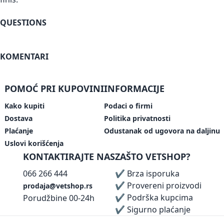
QUESTIONS
KOMENTARI
POMOĆ PRI KUPOVINI
INFORMACIJE
Kako kupiti
Podaci o firmi
Dostava
Politika privatnosti
Plaćanje
Odustanak od ugovora na daljinu
Uslovi korišćenja
KONTAKTIRAJTE NAS
ZAŠTO VETSHOP?
066 266 444
✔ Brza isporuka
✔ Provereni proizvodi
prodaja@vetshop.rs
✔ Podrška kupcima
Porudžbine 00-24h
✔ Sigurno plaćanje